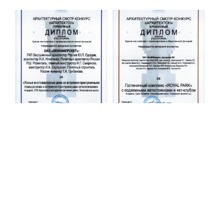
Строительная система ROSSTRO‐VELOX
Несъёмная опалубка из щепоцементных плит
Научно‐исследовательский институт
ЛЕННИИПРОЕКТ
Проектный институт по жилищно‐гражданскому
строительству