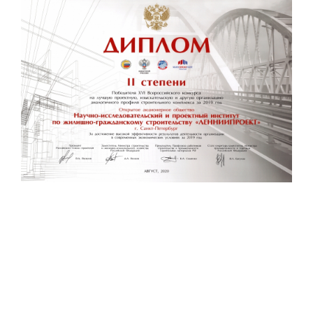
Строительная система ROSSTRO‐VELOX
Несъёмная опалубка из щепоцементных плит
Научно‐исследовательский институт
ЛЕННИИПРОЕКТ
Проектный институт по жилищно‐гражданскому
строительству