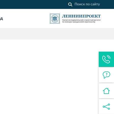
од
Строительная система ROSSTRO‐
VELOX
Несъёмная опалубка из щепоцементных
плит
Торговый комплекс НОРД
в Кингисеппе
Современный торговый комплекс
в центре города Кингисепп
Торгово-развлекательный центр
Вернисаж в Кингисеппе
Современный торговый комплекс в
центре города Кингисепп