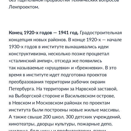
без тщательной проработки технических вопросов
Кингисеппе
Ленпроектом.
Современный торговый комплекс в центре города
Кингисепп
Конец 1920‐х годов — 1941 год.
Градостроительная
концепция новых районов. В конце 1920‐х — начале
1930‐х годов в институте вынашивались идеи
конструктивизма, несколько позже процветал
«сталинский ампир», отсюда же появились
так называемые «хрущевки» и «брежневки». В это
время в институте идет подготовка проектов
преобразования территории рабочих окраин
Петербурга. На территории за Нарвской заставой,
на Выборгской стороне и Васильевском острове,
в Невском и Московском районах по проектам
института были построены новые жилые массивы.
А также свыше 200 школ, 300 детских учреждений,
кинотеатры, дворцы культуры, пожарные депо,