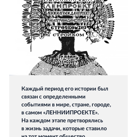
Строительная система ROSSTRO‐VELOX
Несъёмная опалубка из щепоцементных плит
Каждый период его истории был
Научно‐исследовательский институт
связан с определенными
ЛЕННИИПРОЕКТ
событиями в мире, стране, городе,
Проектный институт по жилищно‐гражданскому
в самом «ЛЕННИИПРОЕКТЕ».
строительству
На каждом этапе претворялись
в жизнь задачи, которые ставило
на тот момент общество