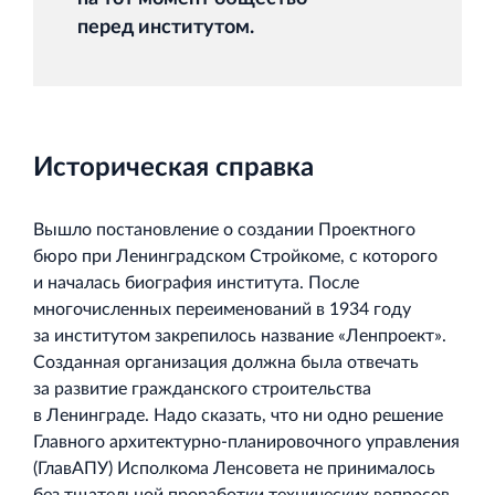
перед институтом.
Торговый комплекс НОРД в Кингисеппе
Современный торговый комплекс в центре города
Кингисепп
Историческая справка
Вышло постановление о создании Проектного
бюро при Ленинградском Стройкоме, с которого
и началась биография института. После
Испытательный комплекс ПКТИ
многочисленных переименований в 1934 году
Многофункцинальный испытательный комплекс
за институтом закрепилось название «Ленпроект».
Созданная организация должна была отвечать
за развитие гражданского строительства
в Ленинграде. Надо сказать, что ни одно решение
Главного архитектурно‐планировочного управления
(ГлавАПУ) Исполкома Ленсовета не принималось
Торгово-развлекательный центр Вернисаж в