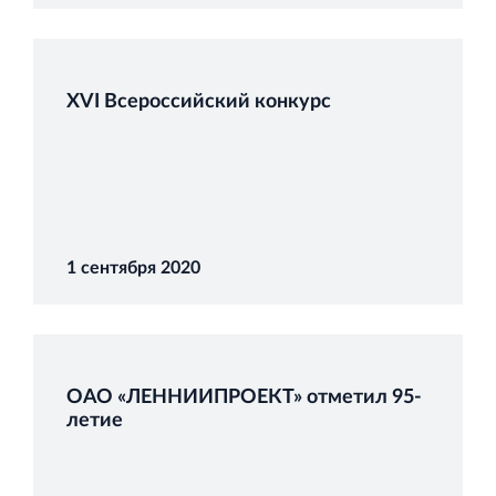
XVI Всероссийский конкурс
Строительная система ROSSTRO‐VELOX
Несъёмная опалубка из щепоцементных плит
1 сентября 2020
Научно‐исследовательский институт
ЛЕННИИПРОЕКТ
Проектный институт по жилищно‐гражданскому
ОАО «ЛЕННИИПРОЕКТ» отметил 95‐
строительству
летие