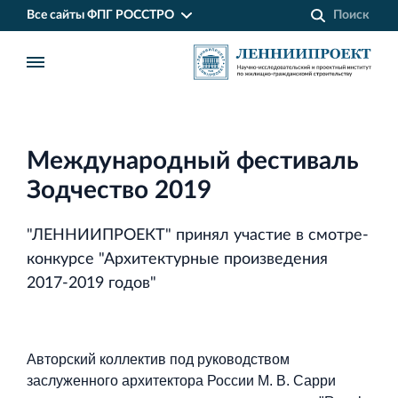
Все сайты ФПГ РОССТРО
Международный фестиваль
Зодчество 2019
"ЛЕННИИПРОЕКТ" принял участие в смотре-
конкурсе "Архитектурные произведения
2017-2019 годов"
Финансово‐промышленная группа РОССТРО
Авторский коллектив под руководством
Аренда недвижимости в Санкт‐Петербурге
заслуженного архитектора России М. В. Сарри
и Ленинградской области