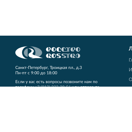
Г
Санкт‐Петербург, Троицкая пл., д.3
И
Пн‐пт с 9:00 до 18:00
О
Если у вас есть вопросы позвоните нам по
телефону
+7 (812) 233-28-56
или отправьте
Л
электронное письмо
.
Н
К
Q