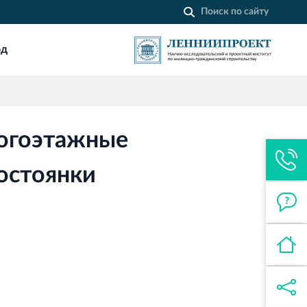
од
Строительная система ROSSTRO‐
VELOX
Несъёмная опалубка из щепоцементных
плит
огоэтажные
Торговый комплекс НОРД
в Кингисеппе
остоянки
Современный торговый комплекс
в центре города Кингисепп
Торгово-развлекательный центр
Вернисаж в Кингисеппе
Современный торговый комплекс в
центре города Кингисепп