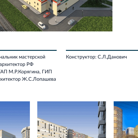
чальник мастерской
Конструктор: С.Л.Данович
архитектор РФ
ГАП М.Р.Корягина, ГИП
рхитектор Ж.С.Лопашева