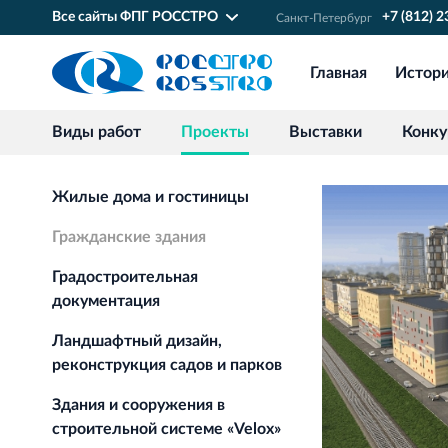
Все сайты ФПГ РОССТРО
+7 (812) 
Санкт‐Петербург
Главная
Истор
Виды работ
Проекты
Выставки
Конк
Жилые дома и гостиницы
Гражданские здания
Градостроительная
документация
Ландшафтный дизайн,
реконструкция садов и парков
Здания и сооружения в
строительной системе «Velox»