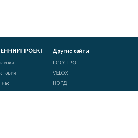
ЛЕННИИПРОЕКТ
Другие сайты
лавная
РОССТРО
стория
VELOX
 нас
НОРД
ицензии
ПКТИ
овости
Вернисаж
онтакты
R-код