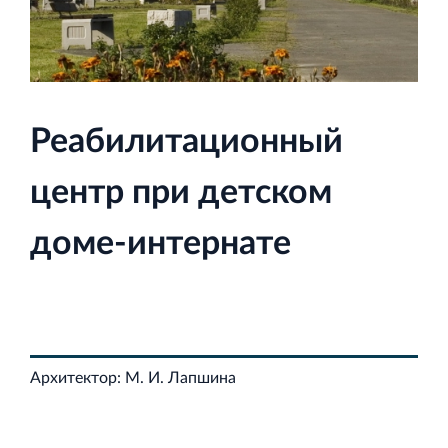
Строительная система ROSSTRO‐VELOX
Реабилитационный
Несъёмная опалубка из щепоцементных плит
центр при детском
доме‐интернате
Научно‐исследовательский институт
ЛЕННИИПРОЕКТ
Проектный институт по жилищно‐гражданскому
строительству
Архитектор: М. И. Лапшина