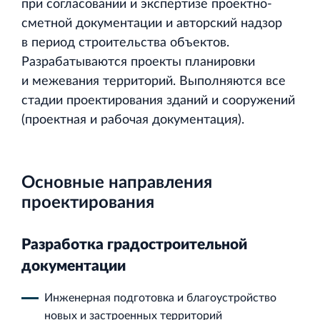
при согласовании и экспертизе проектно‐
сметной документации и авторский надзор
в период строительства объектов.
Разрабатываются проекты планировки
и межевания территорий. Выполняются все
Строительная система ROSSTRO‐VELOX
стадии проектирования зданий и сооружений
Несъёмная опалубка из щепоцементных плит
(проектная и рабочая документация).
Основные направления
проектирования
Научно‐исследовательский институт
ЛЕННИИПРОЕКТ
Разработка градостроительной
Проектный институт по жилищно‐гражданскому
документации
строительству
Инженерная подготовка и благоустройство
новых и застроенных территорий