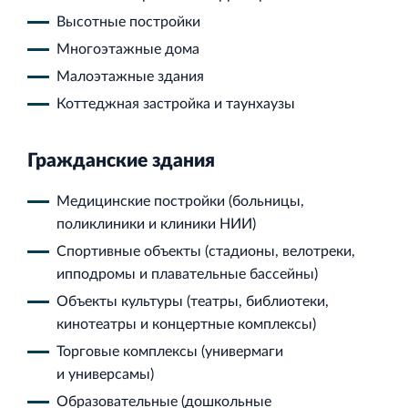
Высотные постройки
Многоэтажные дома
Торговый комплекс НОРД в Кингисеппе
Малоэтажные здания
Современный торговый комплекс в центре города
Коттеджная застройка и таунхаузы
Кингисепп
Гражданские здания
Медицинские постройки (больницы,
поликлиники и клиники НИИ)
Испытательный комплекс ПКТИ
Спортивные объекты (стадионы, велотреки,
Многофункцинальный испытательный комплекс
ипподромы и плавательные бассейны)
Объекты культуры (театры, библиотеки,
кинотеатры и концертные комплексы)
Торговые комплексы (универмаги
и универсамы)
Торгово-развлекательный центр Вернисаж в
Образовательные (дошкольные