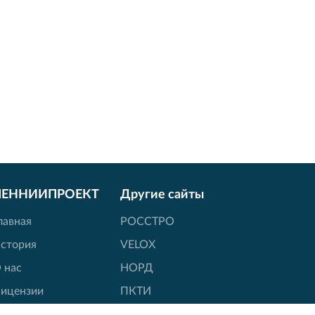
ЛЕННИИПРОЕКТ
Другие сайты
лавная
РОССТРО
стория
VELOX
 нас
НОРД
ицензии
ПКТИ
овости
Вернисаж