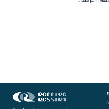
этаже располож
Г