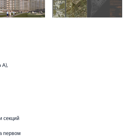
 А),
и секций
на первом