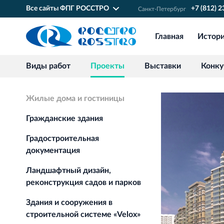
Все сайты ФПГ РОССТРО
+7 (812) 
Санкт‐Петербург
Главная
Истор
Виды работ
Проекты
Выставки
Конк
Жилые дома и гостиницы
Гражданские здания
Градостроительная
документация
Ландшафтный дизайн,
реконструкция садов и парков
Здания и сооружения в
строительной системе «Velox»