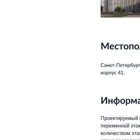
Местопо
Санкт‐Петербург
корпус 41.
Информа
Проектируемый к
переменной этаж
количеством эта