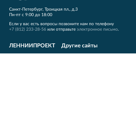
Санкт‐Петербург, Троицкая пл., д.3
Пн‐пт с 9:00 до 18:00
Если у вас есть вопросы позвоните нам по телефону
+7 (812) 233-28-56
или отправьте
электронное письмо
.
ЛЕННИИПРОЕКТ
Другие сайты
Главная
РОССТРО
История
VELOX
О нас
НОРД
Лицензии
ПКТИ
Новости
Вернисаж
Контакты
QR-код