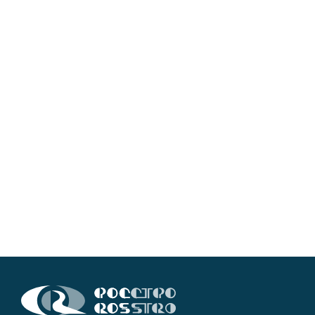
Кингисеппе
Современный торговый комплекс в центре города
Кингисепп