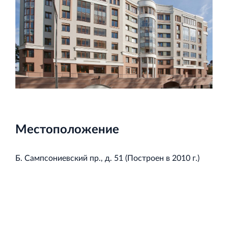
Торговый комплекс НОРД в Кингисеппе
Современный торговый комплекс в центре города
Кингисепп
Местоположение
Испытательный комплекс ПКТИ
Многофункцинальный испытательный комплекс
Б. Сампсониевский пр., д. 51 (Построен в 2010 г.)
Торгово-развлекательный центр Вернисаж в