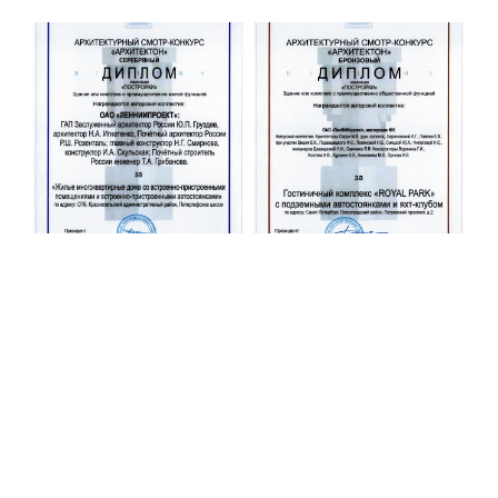
Строительная система ROSSTRO‐VELOX
Несъёмная опалубка из щепоцементных плит
Научно‐исследовательский институт
ЛЕННИИПРОЕКТ
Проектный институт по жилищно‐гражданскому
строительству