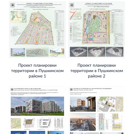
Строительная система ROSSTRO‐VELOX
Несъёмная опалубка из щепоцементных плит
Проект планировки
Проект планировки
территории в Пушкинском
территории в Пушкинском
районе 1
районе 2
Научно‐исследовательский институт
ЛЕННИИПРОЕКТ
Проектный институт по жилищно‐гражданскому
строительству