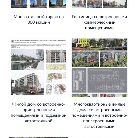
Многоэтажный гараж на
Гостиница со встроенными
Торговый комплекс НОРД в Кингисеппе
300 машин
коммерческими
помещениями
Современный торговый комплекс в центре города
Кингисепп
Испытательный комплекс ПКТИ
Многофункцинальный испытательный комплекс
Жилой дом со встроенно-
Многоквартирные жилые
пристроенными
дома со встроенными
помещениями и подземной
помещениями и встроенно-
автостоянкой
пристроенными
автостоянками
Торгово-развлекательный центр Вернисаж в