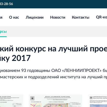
233-28-56
ия
О нас
Лицензии
Новости
Контакты
QR-к
Финансово‐промышленная группа
РОССТРО
Аренда недвижимости в Санкт‐
урсы
Петербурге и Ленинградской области
кий конкурс на лучший прое
Научно‐исследовательский институт
ЛЕННИИПРОЕКТ
йку 2017
Проектный институт по жилищно‐
гражданскому строительству
азднованием 93 годовщины ОАО «ЛЕННИИПРОЕКТ» бы
 мастерских и подразделений института на лучший пр
Испытательный комплекс ПКТИ
Многофункцинальный испытательный
комплекс