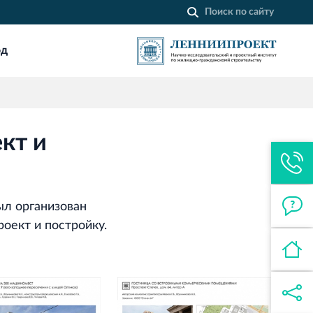
од
Строительная система ROSSTRO‐
VELOX
Несъёмная опалубка из щепоцементных
плит
кт и
Торговый комплекс НОРД
в Кингисеппе
Современный торговый комплекс
в центре города Кингисепп
л организован
оект и постройку.
Торгово-развлекательный центр
Вернисаж в Кингисеппе
Современный торговый комплекс в
центре города Кингисепп