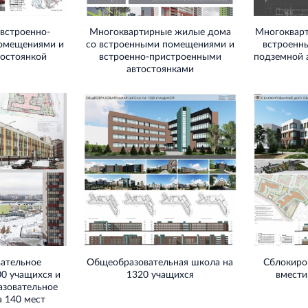
встроенно-
Многоквартирные жилые дома
Многоквар
омещениями и
со встроенными помещениями и
встроенн
тостоянкой
встроенно-пристроенными
подземной 
автостоянками
ательное
Общеобразовательная школа на
Сблокиро
00 учащихся и
1320 учащихся
вмести
азовательное
а 140 мест